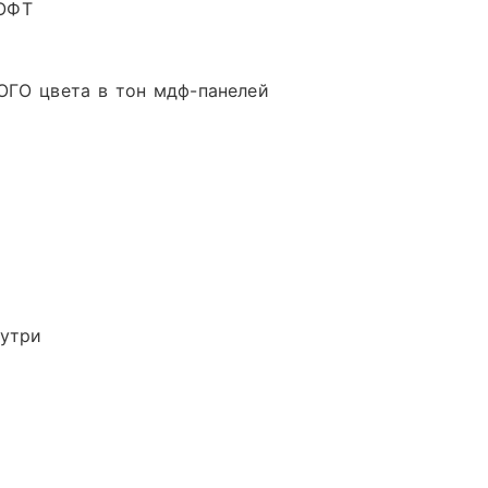
СОФТ
ОГО цвета в тон мдф-панелей
нутри