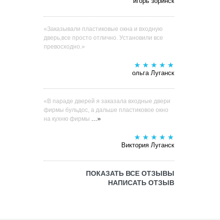
игорь зоринск
«Заказывали пластиковые окна и входную
дверь,все просто отлично. Установили все
превосходно.»
ольга Луганск
«В параде дверей я заказала входные двери
фирмы бульдос, а дальше пластиковое окно
...»
на кухню фирмы
Виктория Луганск
ПОКАЗАТЬ ВСЕ ОТЗЫВЫ
НАПИСАТЬ ОТЗЫВ