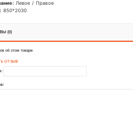
вание:
Левое / Правое
:
850*2030
Ы (0)
ов об этом товаре.
Ь ОТЗЫВ
я:
в: