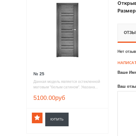
Откры
Размер
ОТЗЫВ
Нет отзыв
НАПИСАТ
Ваше Им
№ 25
Данная модель является остекленной
Ваш отзы
матовым "белым сатином". Указана...
5100.00руб
КУПИТЬ