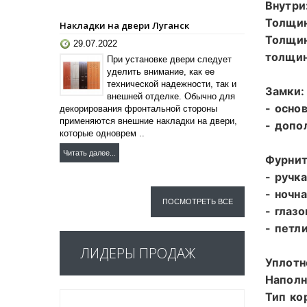
Внутри
Толщин
Накладки на двери Луганск
Толщин
29.07.2022
толщин
При установке двери следует
уделить внимание, как ее
технической надежности, так и
Замки:
внешней отделке. Обычно для
- осно
декорирования фронтальной стороны
применяются внешние накладки на двери,
- допо
которые одноврем ..
Читать далее...
Фурнит
- ручка
- ночн
ПОСМОТРЕТЬ ВСЕ
- глазо
- петли
ЛИДЕРЫ ПРОДАЖ
Уплотн
Наполн
Тип ко