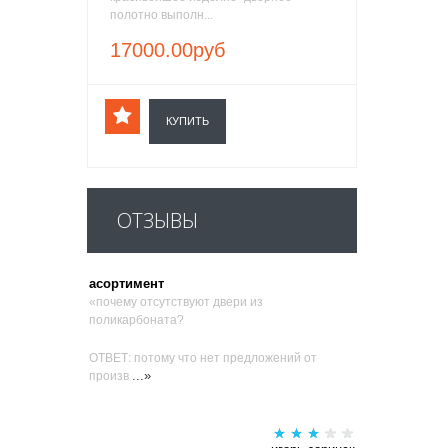
полотно выполн...
17000.00руб
КУПИТЬ
ОТЗЫВЫ
асортимент
«почему отсутствуют двери из
поликарбоната?
ОТВЕТ: потому что нет предложений от
...»
произв