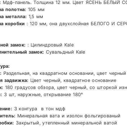
:
Мдф-панель. Толщина 12 мм. Цвет ЯСЕНЬ БЕЛЫЙ 
а полотна:
105
мм
а металла:
1,5 мм
а коробки
: 120 мм, она двухслойная БЕЛОГО И СЕР
вной замок:
: Цилиндровый
Kale
лнительный замок:
Сувальдный
Kale
ура:
:
Раздельная, на квадратном основании, цвет черный
ая задвижка:
Цвет черный, квадратное основание
к:
180 градусов обзора, цвет черный, со шторкой из
:
3 шт,
наружные, открывание 180°
ение:
3 контура в тон мдф
итель:
Минеральная вата и изолон фольгированый
робки:
Закрытый, утепленный минеральной ватой