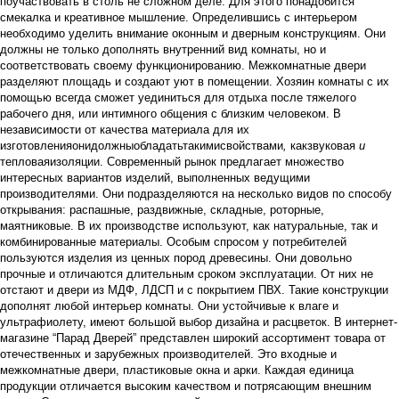
поучаствовать в столь не сложном деле. Для этого понадобится
смекалка и креативное мышление. Определившись с интерьером
необходимо уделить внимание оконным и дверным конструкциям. Они
должны не только дополнять внутренний вид комнаты, но и
соответствовать своему функционированию. Межкомнатные двери
разделяют площадь и создают уют в помещении. Хозяин комнаты с их
помощью всегда сможет уединиться для отдыха после тяжелого
рабочего дня, или интимного общения с близким человеком. В
независимости от качества материала для их
изготовленияонидолжныобладатьтакимисвойствами
,
какзвуковая
и
тепловаяизоляции. Современный рынок предлагает множество
интересных вариантов изделий, выполненных ведущими
производителями. Они подразделяются на несколько видов по способу
открывания: распашные, раздвижные, складные, роторные,
маятниковые. В их производстве используют, как натуральные, так и
комбинированные материалы. Особым спросом у потребителей
пользуются изделия из ценных пород древесины. Они довольно
прочные и отличаются длительным сроком эксплуатации. От них не
отстают и двери из МДФ, ЛДСП и с покрытием ПВХ. Такие конструкции
дополнят любой интерьер комнаты. Они устойчивые к влаге и
ультрафиолету, имеют большой выбор дизайна и расцветок. В интернет-
магазине “Парад Дверей” представлен широкий ассортимент товара от
отечественных и зарубежных производителей. Это входные и
межкомнатные двери, пластиковые окна и арки. Каждая единица
продукции отличается высоким качеством и потрясающим внешним