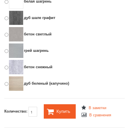
белая шагрень
дуб шале графит
бетон светлый
грей шагрень
бетон снежный
дуб беленый (капучино)
В заметки
Купить
Количество:
В сравнения