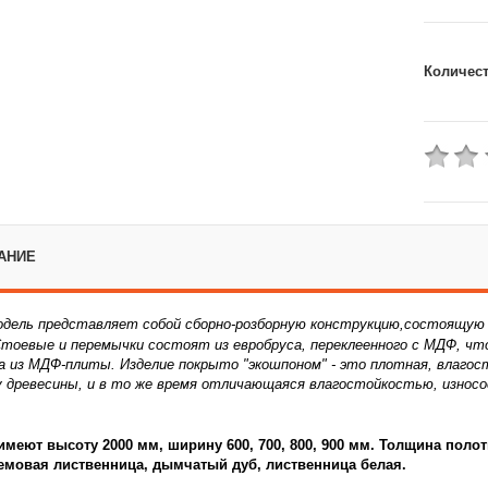
Количес
АНИЕ
одель представляет собой сборно-розборную конструкцию,состоящую и
тоевые и перемычки состоят из евробруса, переклеенного с МДФ, чт
а из МДФ-плиты. Изделие покрыто "экошпоном" - это плотная, влаго
 древесины, и в то же время отличающаяся влагостойкостью, изно
имеют высоту 2000 мм, ширину 600, 700, 800, 900 мм. Толщина полот
ремовая лиственница, дымчатый дуб, лиственница белая.