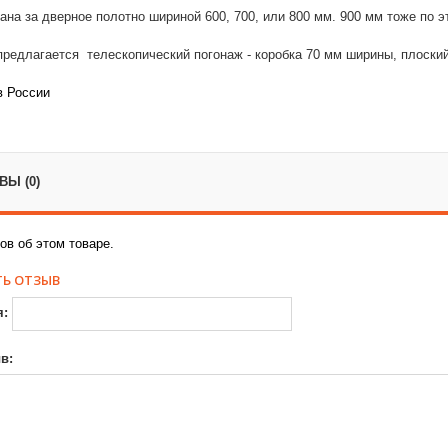
ана за дверное полотно шириной 600, 700, или 800 мм. 900 мм тоже по э
редлагается телескопический погонаж - коробка 70 мм ширины, плоский
в России
Ы (0)
ов об этом товаре.
Ь ОТЗЫВ
я:
в: