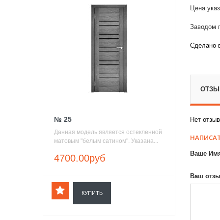
Цена указ
Заводом п
Сделано 
ОТЗЫВ
№ 25
Нет отзыв
Данная модель является остекленной
НАПИСАТ
матовым "белым сатином". Указана...
Ваше Им
4700.00руб
Ваш отзы
КУПИТЬ