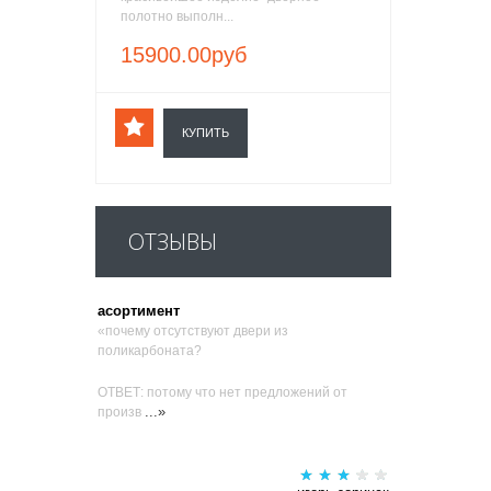
полотно выполн...
15900.00руб
КУПИТЬ
ОТЗЫВЫ
асортимент
«почему отсутствуют двери из
поликарбоната?
ОТВЕТ: потому что нет предложений от
...»
произв