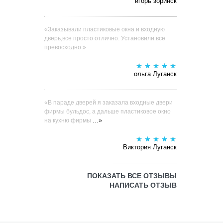
игорь зоринск
«Заказывали пластиковые окна и входную
дверь,все просто отлично. Установили все
превосходно.»
ольга Луганск
«В параде дверей я заказала входные двери
фирмы бульдос, а дальше пластиковое окно
...»
на кухню фирмы
Виктория Луганск
ПОКАЗАТЬ ВСЕ ОТЗЫВЫ
НАПИСАТЬ ОТЗЫВ