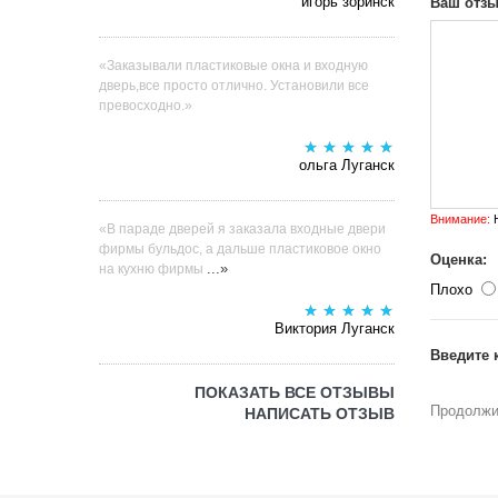
игорь зоринск
Ваш отзы
«Заказывали пластиковые окна и входную
дверь,все просто отлично. Установили все
превосходно.»
ольга Луганск
Внимание:
H
«В параде дверей я заказала входные двери
фирмы бульдос, а дальше пластиковое окно
Оценка:
...»
на кухню фирмы
Плохо
Виктория Луганск
Введите 
ПОКАЗАТЬ ВСЕ ОТЗЫВЫ
Продолжи
НАПИСАТЬ ОТЗЫВ