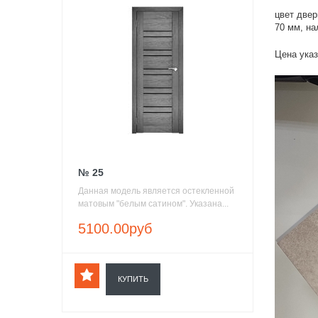
цвет двер
70 мм, на
Цена указ
№ 25
Данная модель является остекленной
матовым "белым сатином". Указана...
5100.00руб
КУПИТЬ