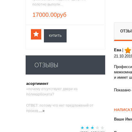
полотно выполн...
17000.00руб
ОТЗЫВ
КУПИТЬ
Ева
|
21.10.201
ОТЗЫВЫ
Профессио
межкомнат
и имеет ш
асортимент
«почему отсутствуют двери из
Показано с
поликарбоната?
ОТВЕТ: потому что нет предложений от
НАПИСАТ
...»
произв
Ваше Им