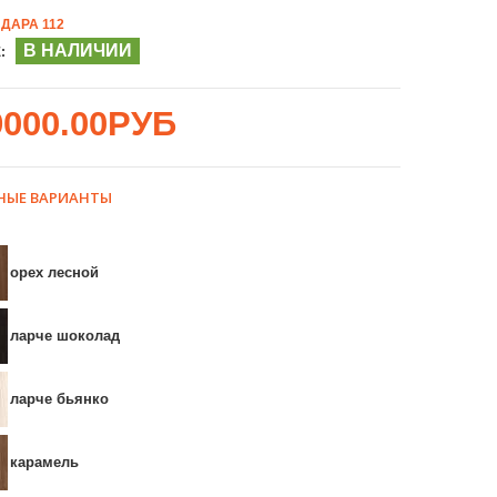
ДАРА 112
В НАЛИЧИИ
:
9000.00РУБ
НЫЕ ВАРИАНТЫ
орех лесной
ларче шоколад
ларче бьянко
карамель