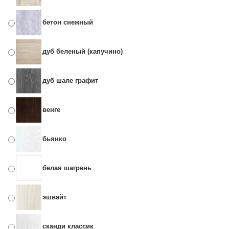
бетон снежный
дуб беленый (капучино)
дуб шале графит
венге
бьянко
белая шагрень
эшвайт
сканди классик