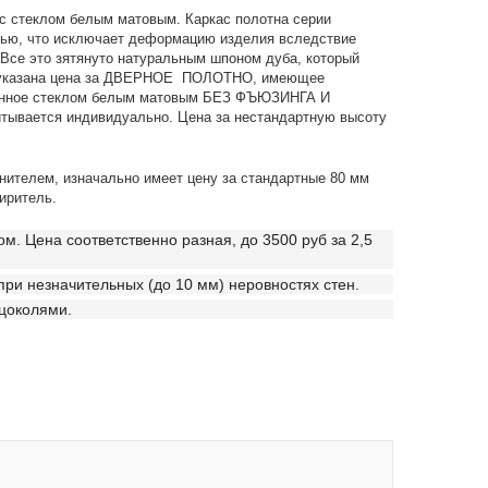
и с стеклом белым матовым.
Каркас полотна серии
лью, что исключает деформацию изделия вследствие
Все это зятянуто натуральным шпоном дуба, который
йте указана цена за ДВЕРНОЕ ПОЛОТНО, имеющее
тованное стеклом белым матовым БЕЗ ФЪЮЗИНГА И
итывается индивидуально. Цена за нестандартную высоту
нителем, изначально имеет цену за стандартные 80 мм
иритель.
. Цена соответственно разная, до 3500 руб за 2,5
при незначительных (до 10 мм) неровностях стен.
 цоколями.