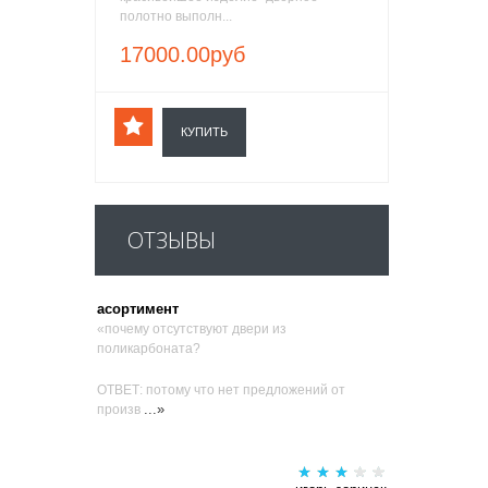
полотно выполн...
17000.00руб
КУПИТЬ
ОТЗЫВЫ
асортимент
«почему отсутствуют двери из
поликарбоната?
ОТВЕТ: потому что нет предложений от
...»
произв