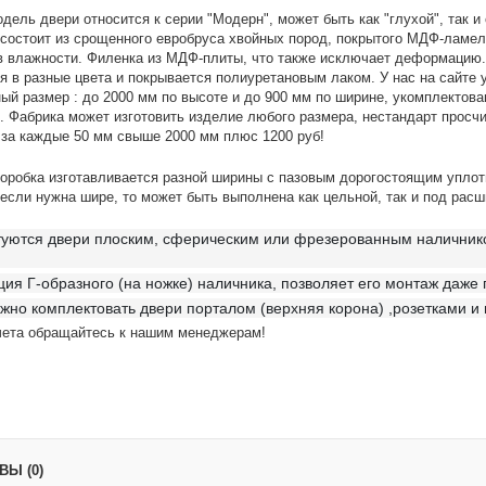
дель двери относится к серии "Модерн", может быть как "глухой", так 
 состоит из срощенного евробруса хвойных пород, покрытого МДФ-ламе
в влажности. Филенка из МДФ-плиты, что также исключает деформацию.
ся в разные цвета и покрывается полиуретановым лаком. У нас на са
ный размер : до 2000 мм по высоте и до 900 мм по ширине, укомплек
 Фабрика может изготовить изделие любого размера, нестандарт просч
 за каждые 50 мм свыше 2000 мм плюс 1200 руб!
оробка изготавливается разной ширины с пазовым дорогостоящим уплот
 если нужна шире, то может быть выполнена как цельной, так и под расш
уются двери плоским, сферическим или фрезерованным наличником
ция Г-образного (на ножке) наличника, позволяет его монтаж даже 
жно комплектовать двери порталом (верхняя корона) ,розетками и
чета обращайтесь к нашим менеджерам!
Ы (0)