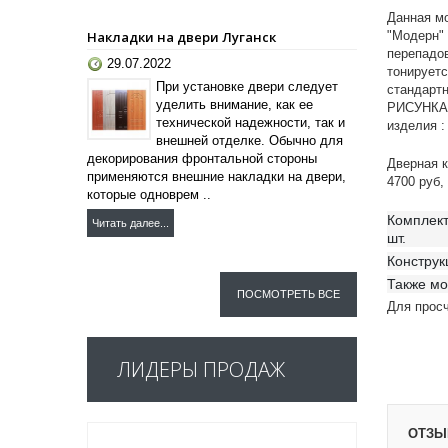
Данная мо
"Модерн"
Накладки на двери Луганск
перепадо
29.07.2022
тонирует
При установке двери следует
стандарт
уделить внимание, как ее
РИСУНКА.
технической надежности, так и
изделия :
внешней отделке. Обычно для
декорирования фронтальной стороны
Дверная к
применяются внешние накладки на двери,
4700 руб,
которые одноврем ..
Комплект
Читать далее...
шт.
Конструк
Также мо
ПОСМОТРЕТЬ ВСЕ
Для прос
ЛИДЕРЫ ПРОДАЖ
ОТЗЫВ