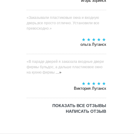
игорь зоринск
«Заказывали пластиковые окна и входную
дверь,все просто отлично. Установили все
превосходно.»
ольга Луганск
«В параде дверей я заказала входные двери
фирмы бульдос, а дальше пластиковое окно
...»
на кухню фирмы
Виктория Луганск
ПОКАЗАТЬ ВСЕ ОТЗЫВЫ
НАПИСАТЬ ОТЗЫВ