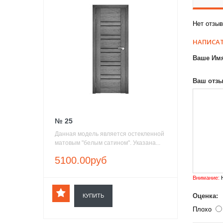
Нет отзыв
НАПИСАТ
Ваше Им
Ваш отзы
№ 25
Данная модель является остекленной
матовым "белым сатином". Указана...
5100.00руб
Внимание:
H
Оценка:
КУПИТЬ
Плохо