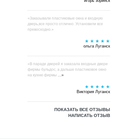
игорь зоринск
«Заказывали пластиковые окна и входную
дверь,все просто отлично. Установили все
превосходно.»
ольга Луганск
«В параде дверей я заказала входные двери
фирмы бульдос, а дальше пластиковое окно
...»
на кухню фирмы
Виктория Луганск
ПОКАЗАТЬ ВСЕ ОТЗЫВЫ
НАПИСАТЬ ОТЗЫВ