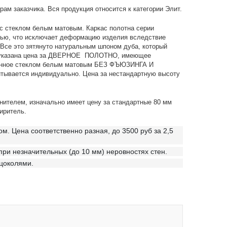
ам заказчика. Вся продукция относится к категории Элит.
и с стеклом белым матовым.
Каркас полотна серии
лью, что исключает деформацию изделия вследствие
Все это зятянуто натуральным шпоном дуба, который
йте указана цена за ДВЕРНОЕ ПОЛОТНО, имеющее
тованное стеклом белым матовым БЕЗ ФЪЮЗИНГА И
итывается индивидуально. Цена за нестандартную высоту
нителем, изначально имеет цену за стандартные 80 мм
иритель.
. Цена соответственно разная, до 3500 руб за 2,5
при незначительных (до 10 мм) неровностях стен.
 цоколями.