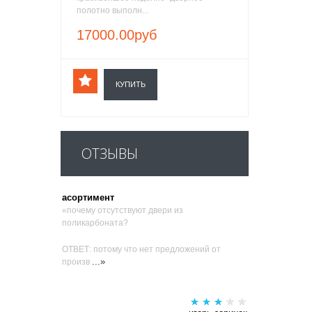
полотно выполн...
17000.00руб
КУПИТЬ
ОТЗЫВЫ
асортимент
«почему отсутствуют двери из
поликарбоната?
ОТВЕТ: потому что нет предложений от
...»
произв