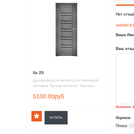
Нет отзыв
НАПИСАТ
Ваше Им
Ваш отзы
№ 25
Данная модель является остекленной
матовым "белым сатином". Указана...
5100.00руб
Внимание:
H
Оценка:
КУПИТЬ
Плохо