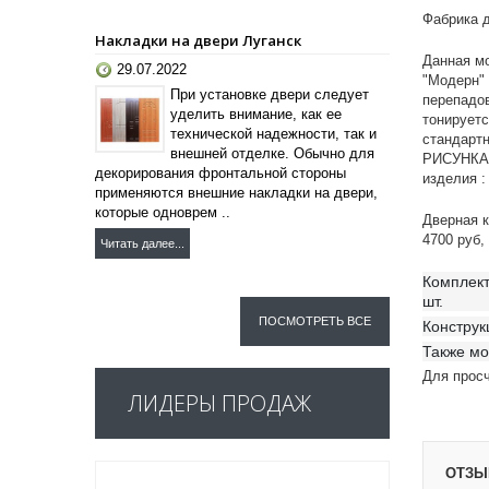
Фабрика д
Накладки на двери Луганск
Данная мо
29.07.2022
"Модерн"
При установке двери следует
перепадо
уделить внимание, как ее
тонирует
технической надежности, так и
стандарт
внешней отделке. Обычно для
РИСУНКА.
декорирования фронтальной стороны
изделия :
применяются внешние накладки на двери,
которые одноврем ..
Дверная к
4700 руб,
Читать далее...
Комплект
шт.
ПОСМОТРЕТЬ ВСЕ
Конструк
Также мо
Для прос
ЛИДЕРЫ ПРОДАЖ
ОТЗЫВ