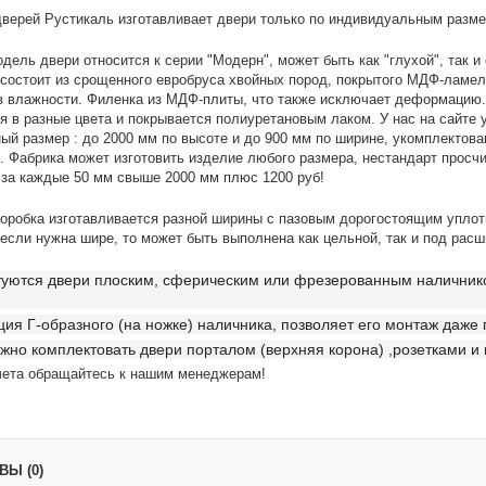
верей Рустикаль изготавливает двери только по индивидуальным размер
дель двери относится к серии "Модерн", может быть как "глухой", так 
 состоит из срощенного евробруса хвойных пород, покрытого МДФ-ламе
в влажности. Филенка из МДФ-плиты, что также исключает деформацию.
ся в разные цвета и покрывается полиуретановым лаком. У нас на са
ный размер : до 2000 мм по высоте и до 900 мм по ширине, укомплек
 Фабрика может изготовить изделие любого размера, нестандарт просч
 за каждые 50 мм свыше 2000 мм плюс 1200 руб!
оробка изготавливается разной ширины с пазовым дорогостоящим уплот
 если нужна шире, то может быть выполнена как цельной, так и под расш
уются двери плоским, сферическим или фрезерованным наличником
ция Г-образного (на ножке) наличника, позволяет его монтаж даже 
жно комплектовать двери порталом (верхняя корона) ,розетками и
чета обращайтесь к нашим менеджерам!
Ы (0)