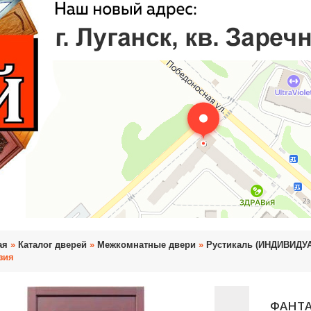
ая
»
Каталог дверей
»
Межкомнатные двери
»
Рустикаль (ИНДИВИД
зия
ФАНТ