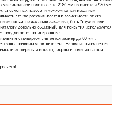
о максимальное полотно - это 2180 мм по высоте и 980 мм
 установленных навеса и межкомнатный механизм.
имость стекла рассчитывается в зависимости от его
 изменяться по желанию заказчика, быть "глухой" или
 каталогу довольно обширный, для покрытия используется
 % предлагается патинирование
ачальным стандартом считается размер до 80 мм ,
лектована пазовым уплотнителем . Наличник выполнен из
симости от ширины и высоты, формы и наличия на нем
росчета!