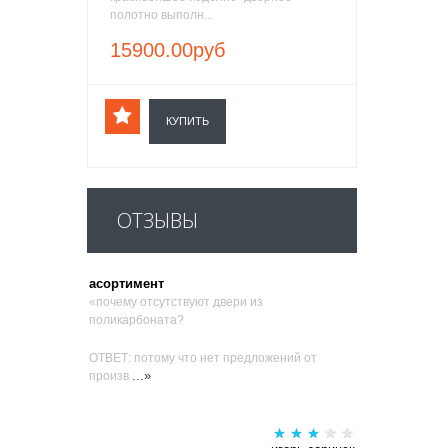
полотно выполн...
15900.00руб
КУПИТЬ
ОТЗЫВЫ
асортимент
«почему отсутствуют двери из
поликарбоната?
ОТВЕТ: потому что нет предложений от
...»
произв