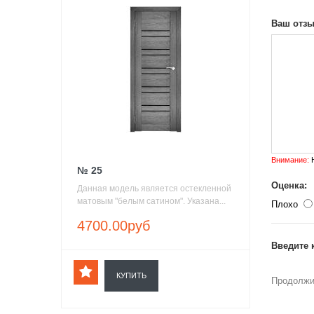
Ваш отзы
Внимание:
H
№ 25
Оценка:
Данная модель является остекленной
матовым "белым сатином". Указана...
Плохо
4700.00руб
Введите 
КУПИТЬ
Продолжи