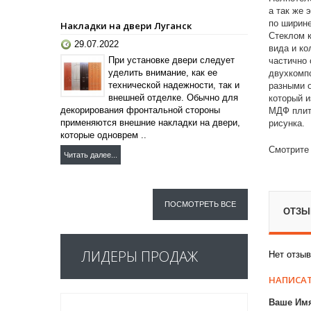
а так же 
по ширине
Накладки на двери Луганск
Стеклом к
29.07.2022
вида и ко
При установке двери следует
частично 
уделить внимание, как ее
двухкомпо
технической надежности, так и
разными о
внешней отделке. Обычно для
который и
декорирования фронтальной стороны
МДФ плиты
применяются внешние накладки на двери,
рисунка.
которые одноврем ..
Смотрите
Читать далее...
ПОСМОТРЕТЬ ВСЕ
ОТЗЫВ
ЛИДЕРЫ ПРОДАЖ
Нет отзыв
НАПИСАТ
Ваше Им