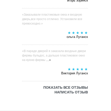
игорь зоринск
«Заказывали пластиковые окна и входную
дверь,все просто отлично. Установили все
превосходно.»
ольга Луганск
«В параде дверей я заказала входные двери
фирмы бульдос, а дальше пластиковое окно
...»
на кухню фирмы
Виктория Луганск
ПОКАЗАТЬ ВСЕ ОТЗЫВЫ
НАПИСАТЬ ОТЗЫВ