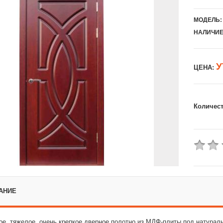
МОДЕЛЬ:
НАЛИЧИЕ
У
ЦЕНА:
Количес
АНИЕ
ое ,тяжелое, очень крепкое дверное полотно из МДФ-плиты под натура