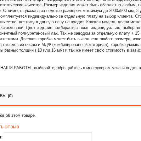
эстетические качества. Размер изделия может быть абсолютно любым, н
. Стоимость указана за полотно размером максимум до 2000х900 мм, 3
омплектуется индивидуально за отдельную плату на выбор клиента. Сто
личества, поэтому в данную цену не входит. Каждая модель двери может
остекленной. Цвет изделия подбирается тоже индивидуально, выбор по
нентный полиуретановый лак. Так же заводом за отдельную плату + 15
ттенками. Дверная коробка может быть выполнена любого размера, изн
зготовлен из сосны и МДФ (комбинированный материал), коробка укомп
 разных толщин ( 10 или 16 мм) и так же имеет свою стоимость в зави
 НАШИ РАБОТЫ, выбирайте, обращайтесь к менеджерам магазина для п
Ы (0)
ов об этом товаре.
Ь ОТЗЫВ
я: