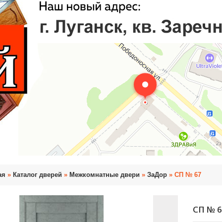
ая
»
Каталог дверей
»
Межкомнатные двери
»
ЗаДор
» СП № 67
СП № 