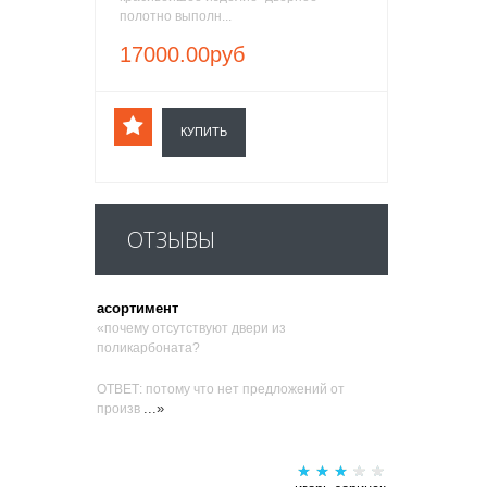
полотно выполн...
17000.00руб
КУПИТЬ
ОТЗЫВЫ
асортимент
«почему отсутствуют двери из
поликарбоната?
ОТВЕТ: потому что нет предложений от
...»
произв