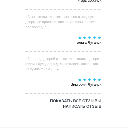
игорь зоринск
«Заказывали пластиковые окна и входную
дверь,все просто отлично. Установили все
превосходно.»
ольга Луганск
«В параде дверей я заказала входные двери
фирмы бульдос, а дальше пластиковое окно
...»
на кухню фирмы
Виктория Луганск
ПОКАЗАТЬ ВСЕ ОТЗЫВЫ
НАПИСАТЬ ОТЗЫВ