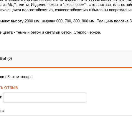
 из МДФ-плиты. Изделие покрыто "экошпоном" - это плотная, влагостой
личающаяся влагостойкостью, износостойкостью к бытовым повреждения
меют высоту 2000 мм, ширину 600, 700, 800, 900 мм. Толщина полотна 3
 цвета - темный бетон и светлый бетон. Стекло черное.
Ы (0)
ов об этом товаре.
Ь ОТЗЫВ
я:
в: