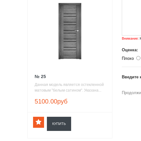
Внимание:
H
Оценка:
Плохо
№ 25
Введите 
Данная модель является остекленной
матовым "белым сатином". Указана...
Продолжи
5100.00руб
КУПИТЬ