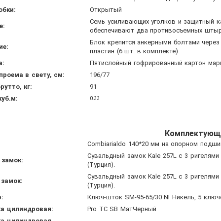
обки:
Открытый
Семь усиливающих уголков и защитный к
е:
обеспечивают два противосъемных штыр
Блок крепится анкерными болтами через
ие:
пластин (6 шт. в комплекте).
а:
Пятислойный гофрированный картон марк
проема в свету, см:
196/77
рутто, кг:
91
куб.м:
0.33
Комплектующ
Сombiarialdo 140*20 мм на опорном подши
Сувальдный замок Kale 257L с 3 ригелями
 замок:
(Турция).
Сувальдный замок Kale 257L с 3 ригелями
замок:
(Турция).
:
Ключ-шток SM-95-65/30 NI Никель, 5 ключе
а цилиндровая:
Pro TC SB МатЧерный
а цилиндровая