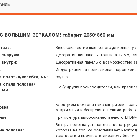
АНИЕ
С БОЛЬШИМ ЗЕРКАЛОМ! габарит 2050*860 мм
тали:
Высококачественная конструкционная угл
 снаружи:
Декоративная панель. Толщина 12 мм, Ви
 внутри:
Декоративная панель с возможностью зам
:
Индустриальная полиэфирная порошковая
 полотна/коробки, мм:
96/119
 стали полотна/
1,2 (у других производителей, как правило
, мм:
Блок укомплектован эксцентриком, прав
овка:
открывания и беспрепятственную работу
ние:
Три контура высококачественного EPDM-
Внутри полотна установлена конструкционн
ие полотна:
которая не только обеспечивает необхо
жесткость и прочность дверному блоку.