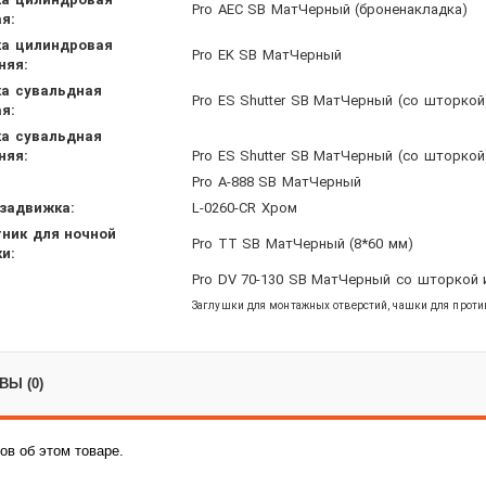
Pro AEC SB МатЧерный (броненакладка)
я:
а цилиндровая
Pro EK SB МатЧерный
няя:
а сувальдная
Pro ES Shutter SB МатЧерный (со шторкой
я:
а сувальдная
няя:
Pro ES Shutter SB МатЧерный (со шторкой
Pro A-888 SB МатЧерный
задвижка:
L-0260-CR Хром
ник для ночной
Pro TT SB МатЧерный (8*60 мм)
и:
Pro DV 70-130 SB МатЧерный со шторкой и
Заглушки для монтажных отверстий, чашки для прот
Ы (0)
ов об этом товаре.