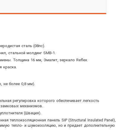
еродистая сталь (08пс).
нил, стальной молдинг SMB-1.
ены. Толщина 16 мм, Эмалит, зеркало Reflex.
 краска.
, не более 0,8 мм).
ильная регулировка которого обеспечивает легкость
 замковых механизмов.
уплотнителя (Швеция).
ая теплоизоляционная панель SIP (Structural Insulated Panel),
димую тепло- и шумоизоляцию, но и придает дополнительную