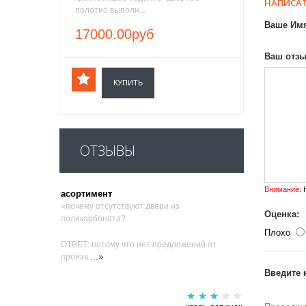
НАПИСАТ
полотно выполн...
Ваше Им
17000.00руб
Ваш отзы
КУПИТЬ
ОТЗЫВЫ
Внимание:
H
асортимент
«почему отсутствуют двери из
Оценка:
поликарбоната?
Плохо
ОТВЕТ: потому что нет предложений от
...»
произв
Введите 