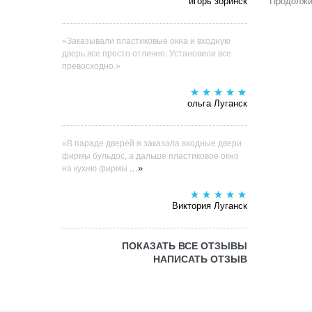
игорь зоринск
Продолжи
«Заказывали пластиковые окна и входную
дверь,все просто отлично. Установили все
превосходно.»
ольга Луганск
«В параде дверей я заказала входные двери
фирмы бульдос, а дальше пластиковое окно
...»
на кухню фирмы
Виктория Луганск
ПОКАЗАТЬ ВСЕ ОТЗЫВЫ
НАПИСАТЬ ОТЗЫВ