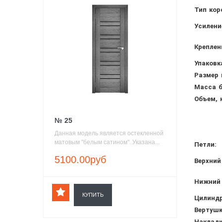
Тип кор
Усилени
Креплен
Упаковк
Размер 
Масса б
Объем, 
№ 25
Данная модель является остекленной
матовым "белым сатином". Указана...
Петли:
5100.00руб
Верхний
Нижний 
КУПИТЬ
Цилиндр
Вертушк
Накладк