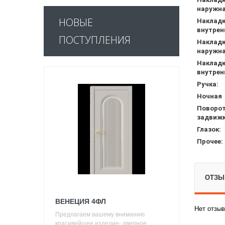
наружна
НОВЫЕ
Накладк
внутрен
ПОСТУПЛЕНИЯ
Накладк
наружна
Накладк
внутрен
Ручка:
Ночная 
Поворот
задвижк
Глазок:
Прочее:
ОТЗЫВ
ВЕНЕЦИЯ 4ФЛ
Нет отзыв
Предлагаем вашему вниманию
красивейшее изделие- дверное